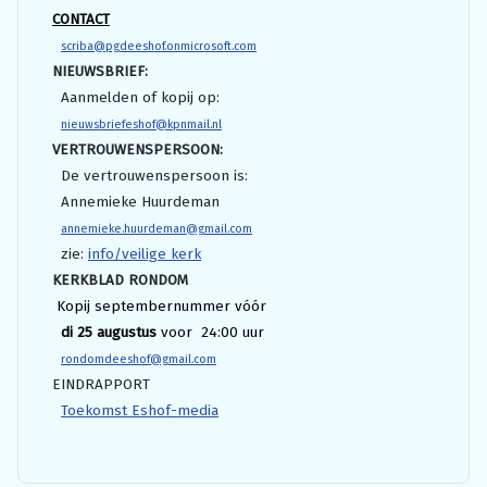
CONTACT
scriba@pgdeeshof.onmicrosoft.com
NIEUWSBRIEF:
Aanmelden of kopij op:
nieuwsbriefeshof@kpnmail.nl
VERTROUWENSPERSOON:
De vertrouwenspersoon is:
Annemieke Huurdeman
annemieke.huurdeman@gmail.com
zie:
info/veilige kerk
KERKBLAD RONDOM
Kopij septembernummer vóór
di 25 augustus
voor 24:00 uur
rondomdeeshof@gmail.com
EINDRAPPORT
Toekomst Eshof-media