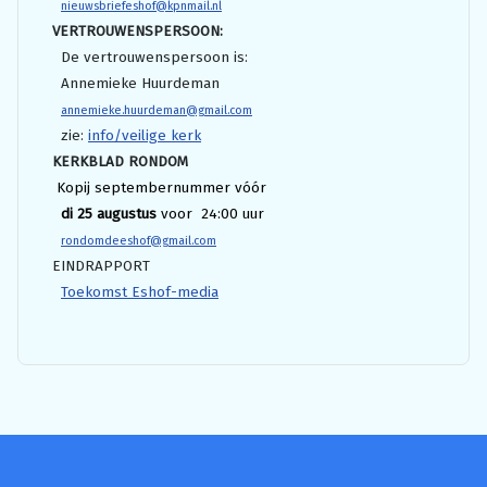
nieuwsbriefeshof@kpnmail.nl
VERTROUWENSPERSOON:
De vertrouwenspersoon is:
Annemieke Huurdeman
annemieke.huurdeman@gmail.com
zie:
info/veilige kerk
KERKBLAD RONDOM
Kopij septembernummer vóór
di 25 augustus
voor 24:00 uur
rondomdeeshof@gmail.com
EINDRAPPORT
Toekomst Eshof-media