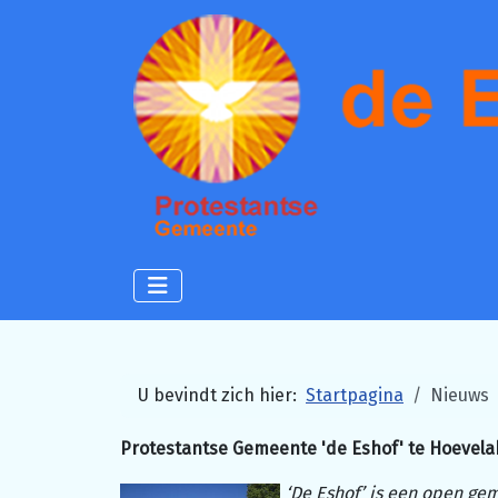
U bevindt zich hier:
Startpagina
Nieuws
Protestantse Gemeente 'de Eshof' te Hoevel
‘De Eshof’ is een open gem