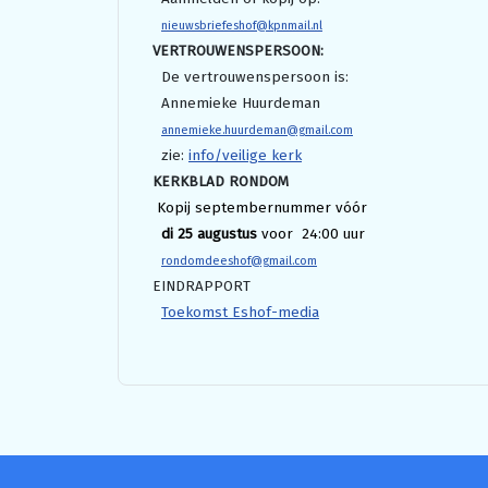
nieuwsbriefeshof@kpnmail.nl
VERTROUWENSPERSOON:
De vertrouwenspersoon is:
Annemieke Huurdeman
annemieke.huurdeman@gmail.com
zie:
info/veilige kerk
KERKBLAD RONDOM
Kopij septembernummer vóór
di 25 augustus
voor 24:00 uur
rondomdeeshof@gmail.com
EINDRAPPORT
Toekomst Eshof-media