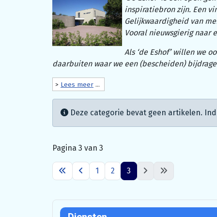
inspiratiebron zijn. Een v
Gelijkwaardigheid van men
Vooral nieuwsgierig naar e
Als ‘de Eshof’ willen we 
daarbuiten waar we een (bescheiden) bijdrage
>
Lees meer
...
Informatie
Deze categorie bevat geen artikelen. In
Pagina 3 van 3
1
2
3