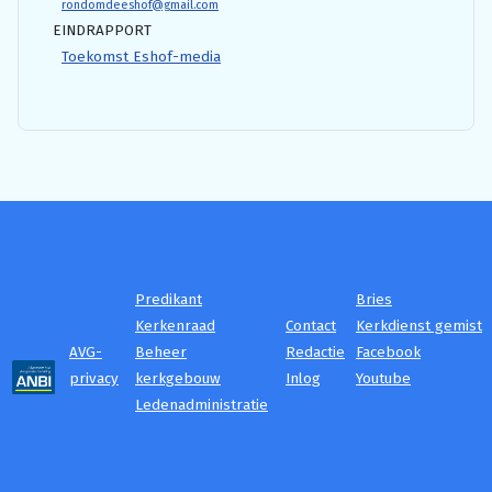
rondomdeeshof@gmail.com
EINDRAPPORT
Toekomst Eshof-media
Predikant
Bries
Kerkenraad
Contact
Kerkdienst gemist
AVG-
Beheer
Redactie
Facebook
privacy
kerkgebouw
Inlog
Youtube
Ledenadministratie