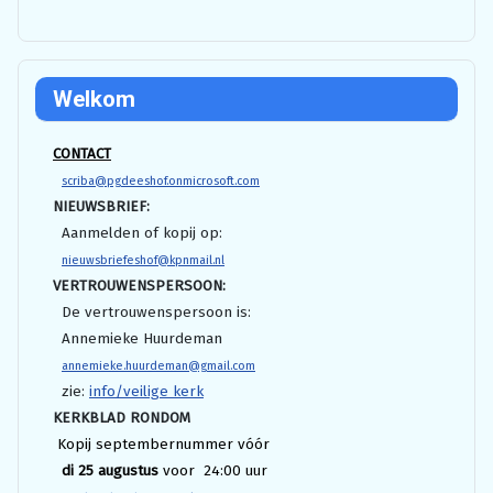
Welkom
CONTACT
scriba@pgdeeshof.onmicrosoft.com
NIEUWSBRIEF:
Aanmelden of kopij op:
nieuwsbriefeshof@kpnmail.nl
VERTROUWENSPERSOON:
De vertrouwenspersoon is:
Annemieke Huurdeman
annemieke.huurdeman@gmail.com
zie:
info/veilige kerk
KERKBLAD RONDOM
Kopij septembernummer vóór
di 25 augustus
voor 24:00 uur